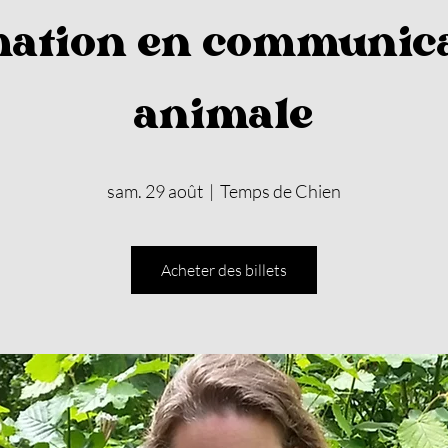
ation en communic
animale
sam. 29 août
  |  
Temps de Chien
Acheter des billets