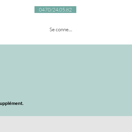
0470/24.05.82
...
Se connecter
supplément.