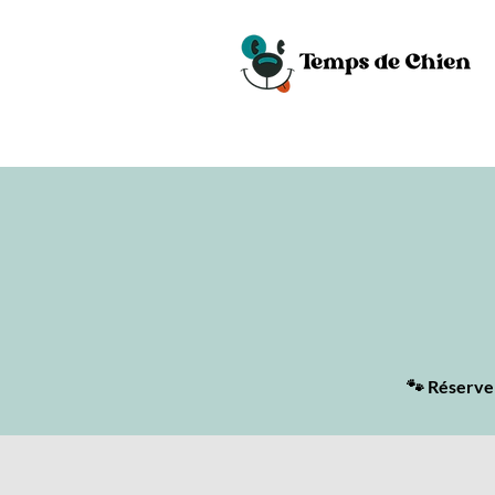
🐾 Réserve 