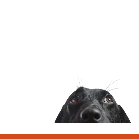
d’ouverture
Si on ne répond pas tout
de suite, c’est qu’on est
en pleine séance de
jeux, laisse un message.