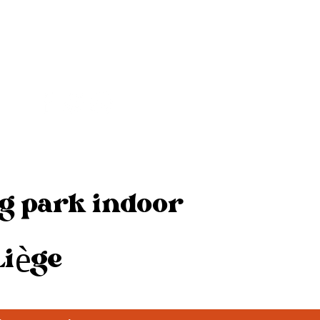
Belgique
og park indoor
Liège