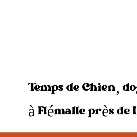
Pour toute question,
dimanche
de 10h à 18h
réservation,
collaboration ou simple
Fermeture estivale :
curiosité canine.
du 29/07 au 08/08
Temps de Chien, d
à Flémalle près de 