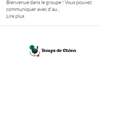
Bienvenue dans le groupe ! Vous pouvez
communiquer avec d'au
...
Lire plus
Téléphone
0470 24 05 82
Pendant les horaires d’ouverture
Si on ne répond pas tout de suite, c’est qu’on
est en pleine séance de jeux, laisse un message.
Email
tempsdechienliege@gmail.com