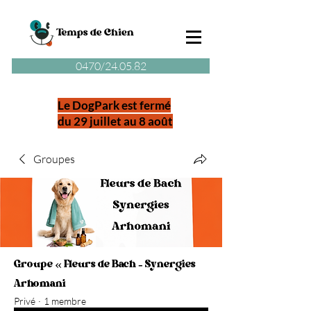
0470/24.05.82
Le DogPark est fermé
du 29 juillet au 8 août
Groupes
Groupe « Fleurs de Bach - Synergies
Arhomani
Privé
·
1 membre