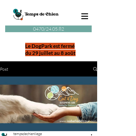
0470/24.05.82
Le DogPark est fermé
du 29 juillet au 8 août
Post
tempsdechienliege