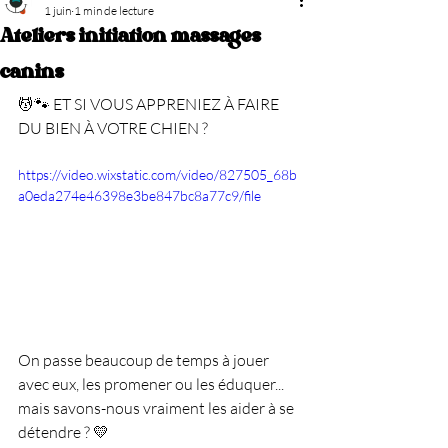
1 juin
1 min de lecture
Ateliers initiation massages
canins
💆🐾 ET SI VOUS APPRENIEZ À FAIRE 
DU BIEN À VOTRE CHIEN ?
https://video.wixstatic.com/video/827505_68b
a0eda274e46398e3be847bc8a77c9/file
On passe beaucoup de temps à jouer 
avec eux, les promener ou les éduquer... 
mais savons-nous vraiment les aider à se 
détendre ? 💛