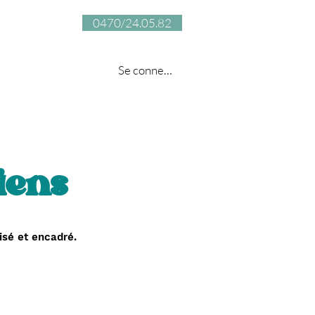
0470/24.05.82
...
Se connecter
iens
isé et encadré.