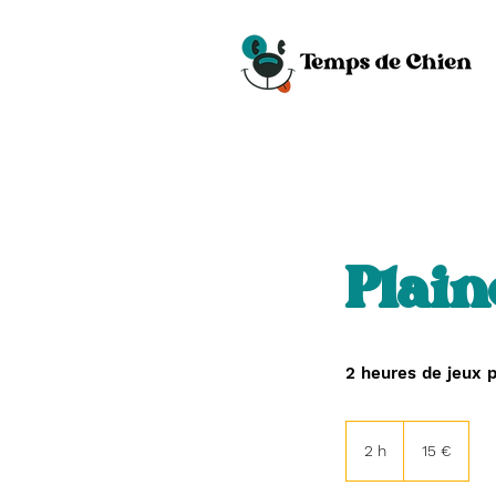
Plain
2 heures de jeux 
15
euros
2 h
2
15 €
h