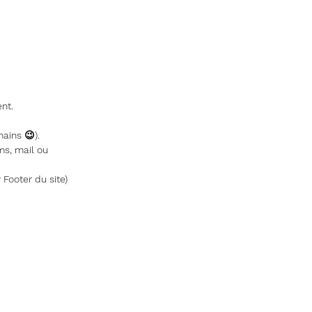
nt.
ains 😉).
ms, mail ou
 Footer du site)