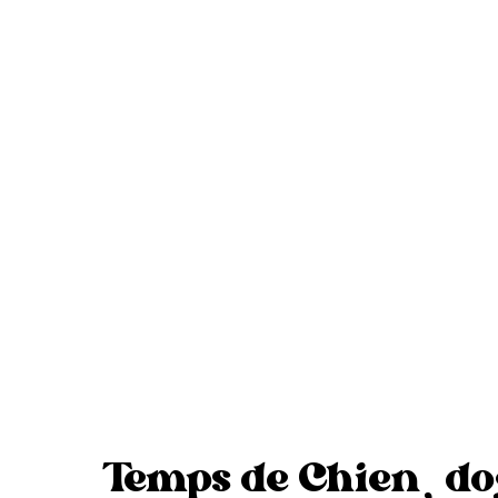
Email
Horaire de fun
mercredi
,
jeudi
de 8h30
tempsdechienliege@gm
à 18h
ail.com
vendredi
de 8h30 à 19h
samedi
de 9h à 19h
Pour toute question,
dimanche
de 10h à 18h
réservation,
collaboration ou simple
Fermeture estivale :
curiosité canine.
du 29/07 au 08/08
Temps de Chien, d