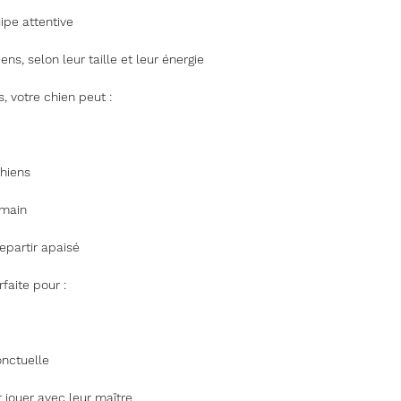
ipe attentive
ns, selon leur taille et leur énergie
, votre chien peut :
chiens
umain
repartir apaisé
faite pour :
onctuelle
 jouer avec leur maître