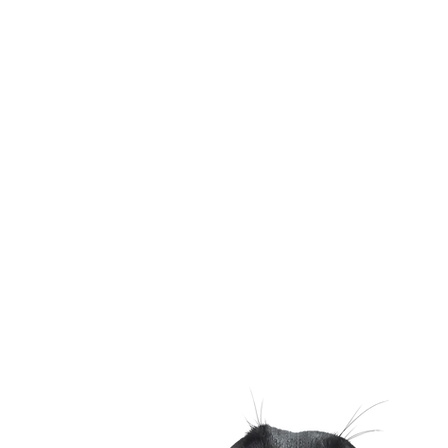
Téléphone
0470 24 05 82
Pendant les horaires
d’ouverture
Si on ne répond pas tout
de suite, c’est qu’on est
en pleine séance de
jeux, laisse un message.