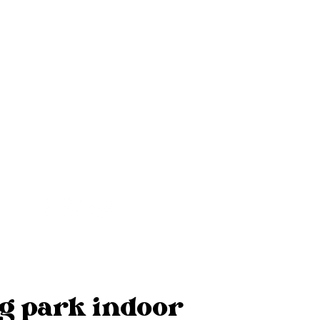
Localisation
Place François Gérard, 14
4400 Ivoz-Ramet / Flémalle
Province de Liège
Belgique
og park indoor