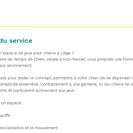
du service
n espace de jeux pour chiens à Liège ?
iens de Temps de Chien, située à Ivoz-Ramet, vous propose une form
sans abonnement.
éale pour tester le concept, permettre à votre chien de se dépenser 
mplicité ensemble. Contrairement à une garderie, ici les chiens ne so
ents et participent activement aux jeux.
t un espace :
hauffé
a socialisation et le mouvement